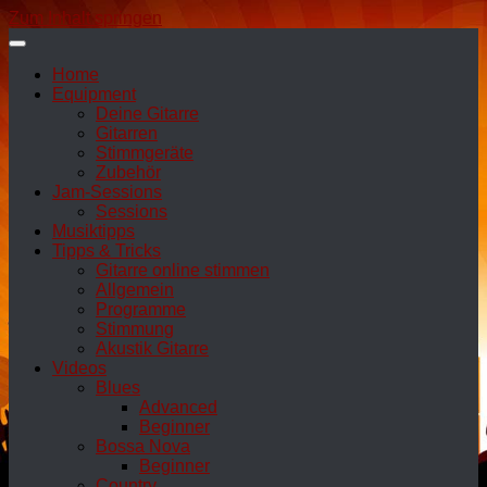
Zum Inhalt springen
Home
Equipment
Deine Gitarre
Gitarren
Stimmgeräte
Zubehör
Jam-Sessions
Sessions
Musiktipps
Tipps & Tricks
Gitarre online stimmen
Allgemein
Programme
Stimmung
Akustik Gitarre
Videos
Blues
Advanced
Beginner
Bossa Nova
Beginner
Country