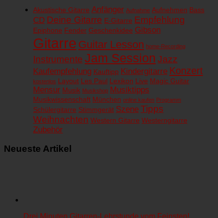
Anfänger
Akustische Gitarre
Aufnehmen
Bass
Aufnahme
Deine Gitarre
Empfehlung
CD
E-Gitarre
Gibson
Epiphone
Fender
Geschenkidee
Gitarre
Guitar Lesson
home-Recording
Jam Session
Instrumente
Jazz
Konzert
Kaufempfehlung
Kindergitarre
Kauftipp
Layout
Les Paul
Lexikon
Live
Magic Guitar
kostenlos
Mensur
Musiktipps
Musik
Musikshop
Musikwissenschaft
München
online kaufen
Programm
Tipps
Szene
Schülergitarre
Stimmgerät
Weihnachten
Western Gitarre
Westerngitarre
Zubehör
Neueste Artikel
Drei Minuten Gitarren-Lehrstunde vom Feinsten!