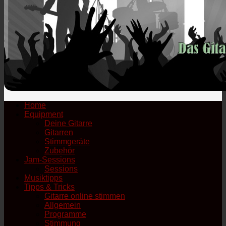
Home
Equipment
Deine Gitarre
Gitarren
Stimmgeräte
Zubehör
Jam-Sessions
Sessions
Musiktipps
Tipps & Tricks
Gitarre online stimmen
Allgemein
Programme
Stimmung