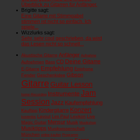
Überblick zu Gitarren für Anfänger.
Brigitte sagt:
Eine Gitarre mit Stimmgabel
stimmen ist nicht so einfach. Ich
spiele...
Wizzlurks sagt:
Sehr, sehr cool geschrieben, da wird
das Lesen nicht so schnell...
Anfänger
Akustische Gitarre
Aufnahme
Deine Gitarre
CD
Aufnehmen
Bass
Empfehlung
E-Gitarre
Epiphone
Gibson
Fender
Geschenkidee
Gitarre
Guitar Lesson
Jam
Instrumente
home-Recording
Session
Jazz
Kaufempfehlung
Konzert
Kindergitarre
Kauftipp
Layout
Les Paul
Lexikon
Live
kostenlos
Mensur
Magic Guitar
Musik
Musikshop
Musiktipps
Musikwissenschaft
München
online kaufen
Programm