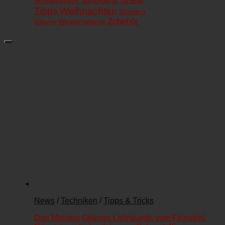
Szene
Schülergitarre
Stimmgerät
Tipps
Weihnachten
Western
Zubehör
Gitarre
Westerngitarre
News
/
Techniken
/
Tipps & Tricks
Drei Minuten Gitarren-Lehrstunde vom Feinsten!