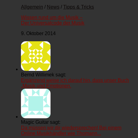
Allgemein
/
News
/
Tipps & Tricks
Wissen rund um die Musik –
Der Universalcode der Musik
9. Oktober 2014
Bernd Willimek sagt:
Ergänzend weise ich darauf hin, dass unser Buch
„Musik und Emotionen.
Magic Guitar sagt:
Da müssen wir dir wiedersprechen! Bei einem
Online Musikhändler wie Thomann...