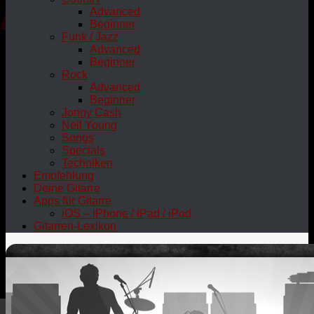
Advanced
Beginner
Funk / Jazz
Advanced
Beginner
Rock
Advanced
Beginner
Jonny Cash
Neil Young
Songs
Specials
Techniken
Empfehlung
Deine Gitarre
Apps für Gitarre
iOS – iPhone / iPad / iPod
Gitarren-Lexikon