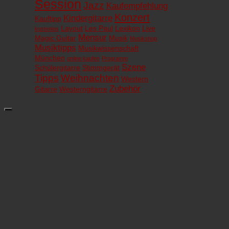
Session
Jazz
Kaufempfehlung
Konzert
Kindergitarre
Kauftipp
Layout
Les Paul
Lexikon
Live
kostenlos
Mensur
Magic Guitar
Musik
Musikshop
Musiktipps
Musikwissenschaft
München
online kaufen
Programm
Szene
Schülergitarre
Stimmgerät
Tipps
Weihnachten
Western
Zubehör
Gitarre
Westerngitarre