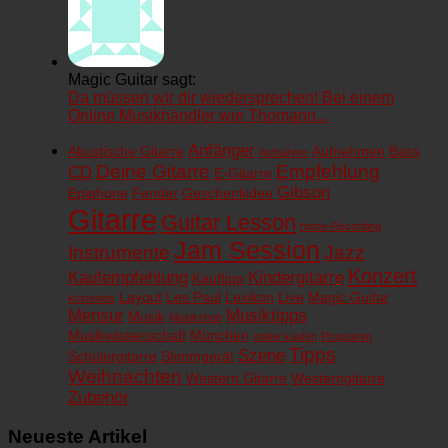
Magic Guitar sagt:
Da müssen wir dir wiedersprechen! Bei einem
Online Musikhändler wie Thomann...
Anfänger
Akustische Gitarre
Aufnehmen
Bass
Aufnahme
Deine Gitarre
Empfehlung
CD
E-Gitarre
Gibson
Epiphone
Fender
Geschenkidee
Gitarre
Guitar Lesson
home-Recording
Jam Session
Instrumente
Jazz
Konzert
Kaufempfehlung
Kindergitarre
Kauftipp
Layout
Les Paul
Lexikon
Live
Magic Guitar
kostenlos
Mensur
Musiktipps
Musik
Musikshop
Musikwissenschaft
München
online kaufen
Programm
Tipps
Szene
Schülergitarre
Stimmgerät
Weihnachten
Western Gitarre
Westerngitarre
Zubehör
Neueste Artikel