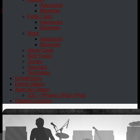
Advanced
Beginner
Funk / Jazz
Advanced
Beginner
Rock
Advanced
Beginner
Jonny Cash
Neil Young
Songs
Specials
Techniken
Empfehlung
Deine Gitarre
Apps für Gitarre
iOS – iPhone / iPad / iPod
Gitarren-Lexikon