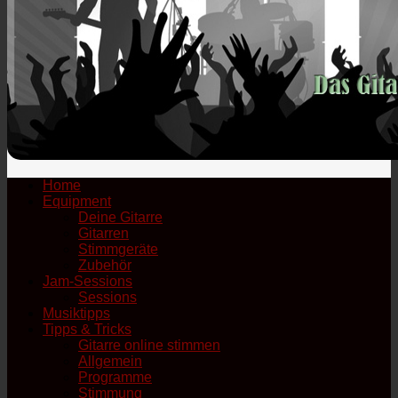
Home
Equipment
Deine Gitarre
Gitarren
Stimmgeräte
Zubehör
Jam-Sessions
Sessions
Musiktipps
Tipps & Tricks
Gitarre online stimmen
Allgemein
Programme
Stimmung