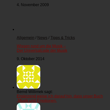
4. November 2009
Allgemein
/
News
/
Tipps & Tricks
Wissen rund um die Musik –
Der Universalcode der Musik
9. Oktober 2014
Bernd Willimek sagt:
Ergänzend weise ich darauf hin, dass unser Buch
„Musik und Emotionen.