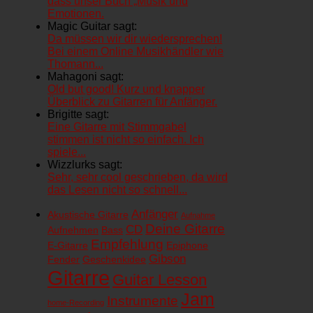
dass unser Buch „Musik und
Emotionen.
Magic Guitar sagt:
Da müssen wir dir wiedersprechen!
Bei einem Online Musikhändler wie
Thomann...
Mahagoni sagt:
Old but good! Kurz und knapper
Überblick zu Gitarren für Anfänger.
Brigitte sagt:
Eine Gitarre mit Stimmgabel
stimmen ist nicht so einfach. Ich
spiele...
Wizzlurks sagt:
Sehr, sehr cool geschrieben, da wird
das Lesen nicht so schnell...
Anfänger
Akustische Gitarre
Aufnahme
Deine Gitarre
CD
Aufnehmen
Bass
Empfehlung
E-Gitarre
Epiphone
Gibson
Fender
Geschenkidee
Gitarre
Guitar Lesson
Jam
Instrumente
home-Recording