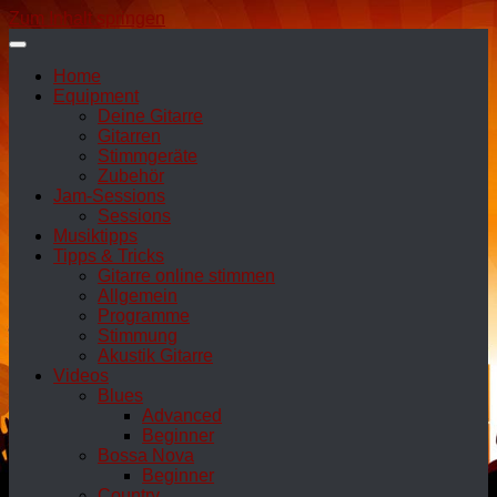
Zum Inhalt springen
Home
Equipment
Deine Gitarre
Gitarren
Stimmgeräte
Zubehör
Jam-Sessions
Sessions
Musiktipps
Tipps & Tricks
Gitarre online stimmen
Allgemein
Programme
Stimmung
Akustik Gitarre
Videos
Blues
Advanced
Beginner
Bossa Nova
Beginner
Country