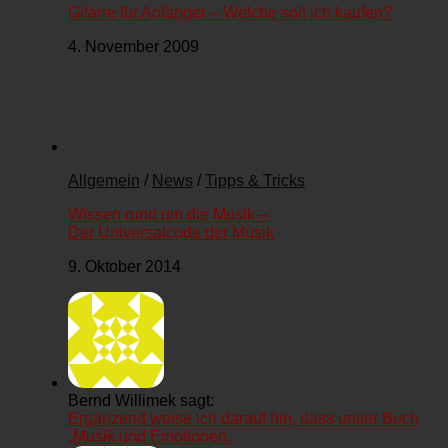
Gitarre für Anfänger – Welche soll ich kaufen?
4. November 2009
Allgemein
/
News
/
Tipps & Tricks
Wissen rund um die Musik –
Der Universalcode der Musik
9. Oktober 2014
Bernd Willimek sagt:
Ergänzend weise ich darauf hin, dass unser Buch
„Musik und Emotionen.