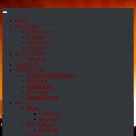
Zum Inhalt springen
Home
Equipment
Deine Gitarre
Gitarren
Stimmgeräte
Zubehör
Jam-Sessions
Sessions
Musiktipps
Tipps & Tricks
Gitarre online stimmen
Allgemein
Programme
Stimmung
Akustik Gitarre
Videos
Blues
Advanced
Beginner
Bossa Nova
Beginner
Country