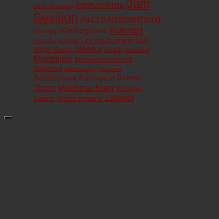
Jam
Instrumente
home-Recording
Session
Jazz
Kaufempfehlung
Konzert
Kindergitarre
Kauftipp
Layout
Les Paul
Lexikon
Live
kostenlos
Mensur
Magic Guitar
Musik
Musikshop
Musiktipps
Musikwissenschaft
München
online kaufen
Programm
Szene
Schülergitarre
Stimmgerät
Tipps
Weihnachten
Western
Zubehör
Gitarre
Westerngitarre