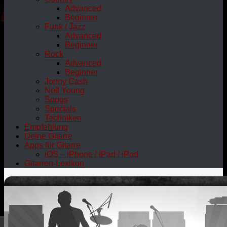
Advanced
Beginner
Funk / Jazz
Advanced
Beginner
Rock
Advanced
Beginner
Jonny Cash
Neil Young
Songs
Specials
Techniken
Empfehlung
Deine Gitarre
Apps für Gitarre
iOS – iPhone / iPad / iPod
Gitarren-Lexikon