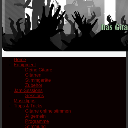
Home
Equipment
Deine Gitarre
Gitarren
Stimmgeräte
Zubehör
Jam-Sessions
Sessions
Musiktipps
Tipps & Tricks
Gitarre online stimmen
Allgemein
Programme
Stimmung