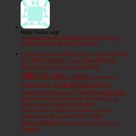
Magic Guitar sagt:
Da müssen wir dir wiedersprechen! Bei einem
Online Musikhändler wie Thomann...
Anfänger
Akustische Gitarre
Aufnehmen
Bass
Aufnahme
Deine Gitarre
Empfehlung
CD
E-Gitarre
Gibson
Epiphone
Fender
Geschenkidee
Gitarre
Guitar Lesson
home-Recording
Jam Session
Instrumente
Jazz
Konzert
Kaufempfehlung
Kindergitarre
Kauftipp
Layout
Les Paul
Lexikon
Live
Magic Guitar
kostenlos
Mensur
Musiktipps
Musik
Musikshop
Musikwissenschaft
München
online kaufen
Programm
Tipps
Szene
Schülergitarre
Stimmgerät
Weihnachten
Western Gitarre
Westerngitarre
Zubehör