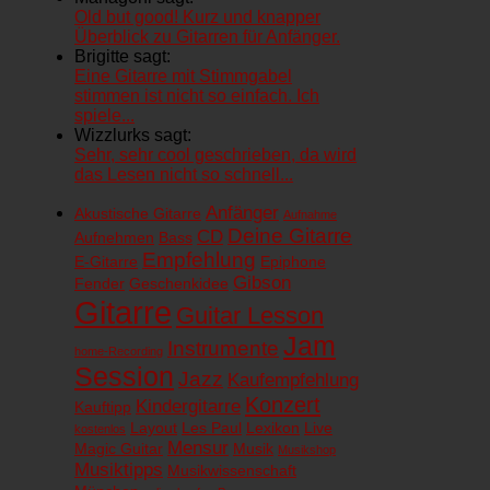
Old but good! Kurz und knapper
Überblick zu Gitarren für Anfänger.
Brigitte sagt:
Eine Gitarre mit Stimmgabel
stimmen ist nicht so einfach. Ich
spiele...
Wizzlurks sagt:
Sehr, sehr cool geschrieben, da wird
das Lesen nicht so schnell...
Anfänger
Akustische Gitarre
Aufnahme
Deine Gitarre
CD
Aufnehmen
Bass
Empfehlung
E-Gitarre
Epiphone
Gibson
Fender
Geschenkidee
Gitarre
Guitar Lesson
Jam
Instrumente
home-Recording
Session
Jazz
Kaufempfehlung
Konzert
Kindergitarre
Kauftipp
Layout
Les Paul
Lexikon
Live
kostenlos
Mensur
Magic Guitar
Musik
Musikshop
Musiktipps
Musikwissenschaft