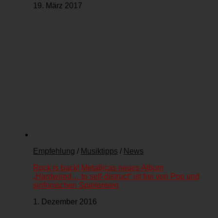
19. März 2017
Empfehlung
/
Musiktipps
/
News
Rock is back! Metallicas neues Album
„Hardwired… to self-distruct“ ist frei von Pop und
sinfonischen Spielereien
1. Dezember 2016