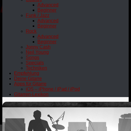
Advanced
Beginner
Funk / Jazz
Advanced
Beginner
Rock
Advanced
Beginner
Jonny Cash
Neil Young
Songs
Specials
Techniken
Empfehlung
Deine Gitarre
Apps für Gitarre
iOS – iPhone / iPad / iPod
Gitarren-Lexikon