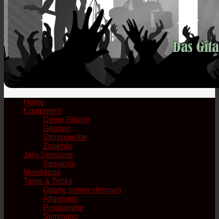
Home
Equipment
Deine Gitarre
Gitarren
Stimmgeräte
Zubehör
Jam-Sessions
Sessions
Musiktipps
Tipps & Tricks
Gitarre online stimmen
Allgemein
Programme
Stimmung