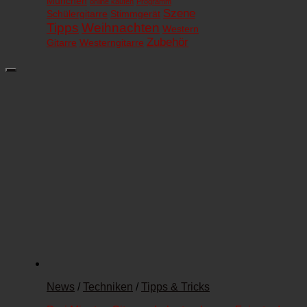
München
online kaufen
Programm
Szene
Schülergitarre
Stimmgerät
Tipps
Weihnachten
Western
Zubehör
Gitarre
Westerngitarre
News
/
Techniken
/
Tipps & Tricks