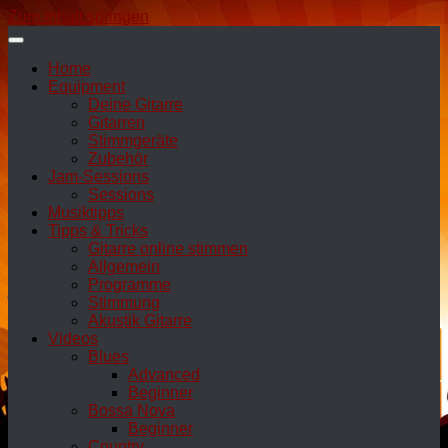
Zum Inhalt springen
Home
Equipment
Deine Gitarre
Gitarren
Stimmgeräte
Zubehör
Jam-Sessions
Sessions
Musiktipps
Tipps & Tricks
Gitarre online stimmen
Allgemein
Programme
Stimmung
Akustik Gitarre
Videos
Blues
Advanced
Beginner
Bossa Nova
Beginner
Country