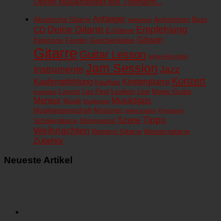
Online Musikhändler wie Thomann...
Anfänger
Akustische Gitarre
Aufnehmen
Bass
Aufnahme
Deine Gitarre
Empfehlung
CD
E-Gitarre
Gibson
Epiphone
Fender
Geschenkidee
Gitarre
Guitar Lesson
home-Recording
Jam Session
Instrumente
Jazz
Konzert
Kaufempfehlung
Kindergitarre
Kauftipp
Layout
Les Paul
Lexikon
Live
Magic Guitar
kostenlos
Mensur
Musiktipps
Musik
Musikshop
Musikwissenschaft
München
online kaufen
Programm
Tipps
Szene
Schülergitarre
Stimmgerät
Weihnachten
Western Gitarre
Westerngitarre
Zubehör
Neueste Artikel