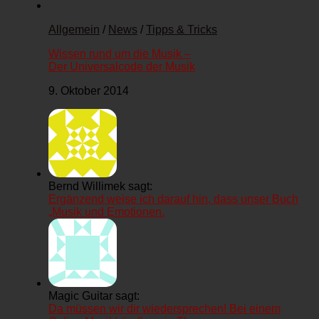
Allgemein
/
News
/
Tipps & Tricks
Wissen rund um die Musik –
Der Universalcode der Musik
9. Oktober 2014
Bernd Willimek sagt:
Ergänzend weise ich darauf hin, dass unser Buch
„Musik und Emotionen.
Magic Guitar sagt:
Da müssen wir dir wiedersprechen! Bei einem